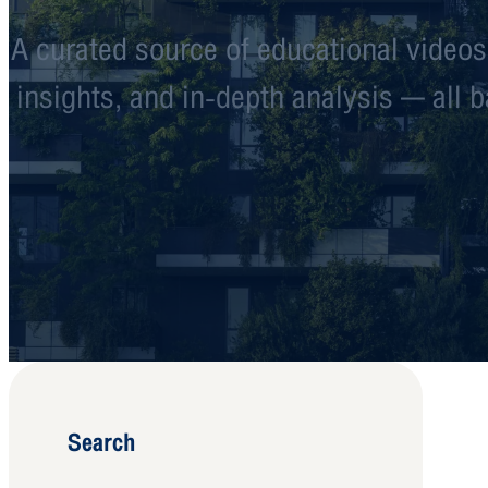
A curated source of educational videos
insights, and in-depth analysis — all 
Search