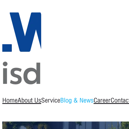
Home
About Us
Service
Blog & News
Career
Contac