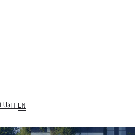
t Us
TH
EN