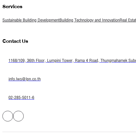
Services
Sustainable Building Development
Building Technology and Innovation
Real Esta
Contact Us
1168/109, 36th Floor, Lumpini Tower, Rama 4 Road, Thungmahamek Subdis
info.lws@lpn.co.th
02-285-5011-6