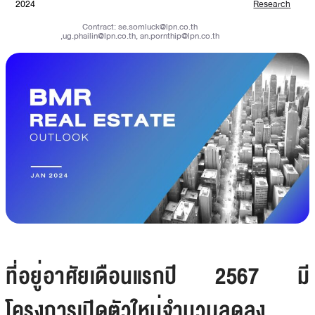
2024
Research
Contract:
se.somluck@lpn.co.th
,
ug.phailin@lpn.co.th
,
an.pornthip@lpn.co.th
ที่อยู่อาศัยเดือนแรกปี 2567 มี
โครงการเปิดตัวใหม่จำนวนลดลง