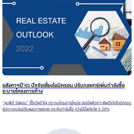
อสังหาฯปี’65 ปัจจัยเสี่ยงโอมิครอน ปรับกลยุทธ์เพิ่มกำลังซื้อ
ระบายโครงการค้าง
“ลุมพินี วิสดอม” ชี้โควิดปี’64 กระทบโครงการใหม่ชะลอเปิดตัวเกาะติดปัจจัยโอมิครอน
ผู้ประกอบเร่งปรับแผนการตลาด กระตุ้นกำลังซื้อ หวังปีนี้พลิกโต 5-20%