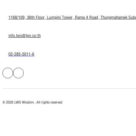
1168/109, 36th Floor, Lumpini Tower, Rama 4 Road, Thungmahamek Subdis
info.lws@lpn.co.th
02-285-5011-6
© 2026 LWS Wisdom . All rights reserved