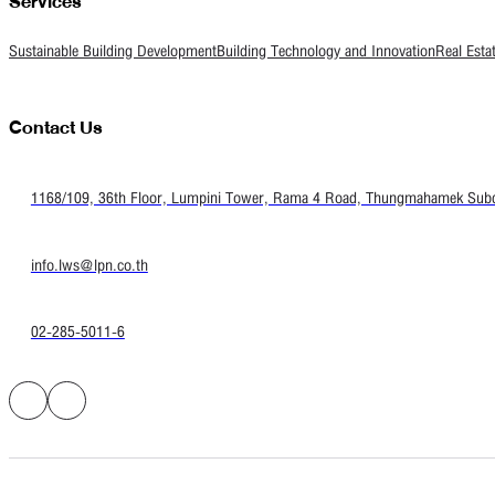
Services
Sustainable Building Development
Building Technology and Innovation
Real Esta
Contact Us
1168/109, 36th Floor, Lumpini Tower, Rama 4 Road, Thungmahamek Subdis
info.lws@lpn.co.th
02-285-5011-6