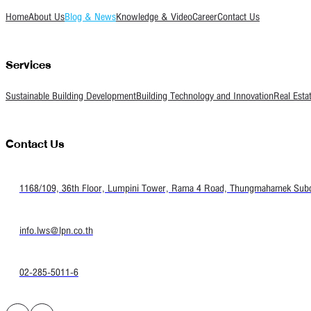
Home
About Us
Blog & News
Knowledge & Video
Career
Contact Us
Services
Sustainable Building Development
Building Technology and Innovation
Real Esta
Contact Us
1168/109, 36th Floor, Lumpini Tower, Rama 4 Road, Thungmahamek Subdis
info.lws@lpn.co.th
02-285-5011-6