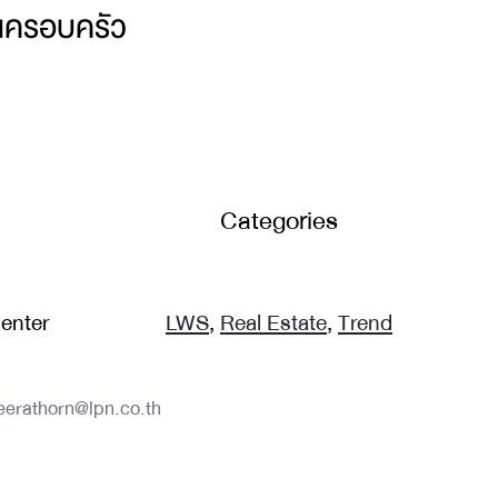
ุในครอบครัว
Categories
enter
LWS
,
Real Estate
,
Trend
eerathorn@lpn.co.th