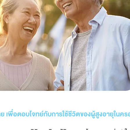
งง่าย เพื่อตอบโจทย์กับการใช้ชีวิตของผู้สูงอายุในค