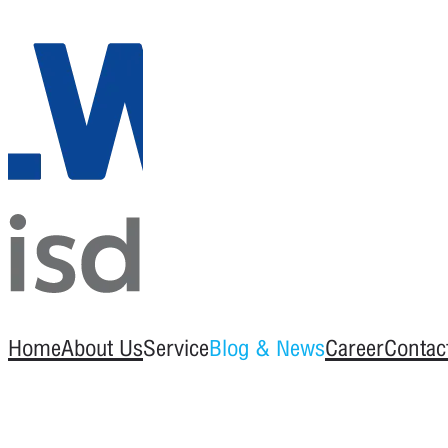
Home
About Us
Service
Blog & News
Career
Contac