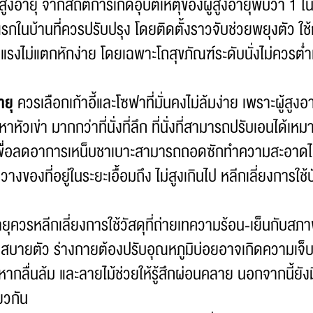
งอายุ จากสถิติการเกิดอุบัติเหตุของผู้สูงอายุพบว่า 1 ใน
ที่แรกในบ้านที่ควรปรับปรุง โดยติดตั้งราวจับช่วยพยุงตัว ใช้กร
ข็งแรงไม่แตกหักง่าย โดยเฉพาะโถสุขภัณฑ์ระดับนั่งไม่ควรต่
ายุ
ควรเลือกเก้าอี้และโซฟาที่มั่นคงไม่ล้มง่าย เพราะผู้สูงอา
ัญหาหัวเข่า มากกว่าที่นั่งที่ลึก ที่นั่งที่สามารถปรับเอนได้
เพื่อลดอาการเหน็บชาเบาะสามารถถอดซักทำความสะอาดได้ง
งของที่อยู่ในระยะเอื้อมถึง ไม่สูงเกินไป หลีกเลี่ยงการใช้
ายุควรหลีกเลี่ยงการใช้วัสดุที่ถ่ายเทความร้อน-เย็นกับสภ
สึกไม่สบายตัว ร่างกายต้องปรับอุณหภูมิบ่อยอาจเกิดความเจ็บป
หากลื่นล้ม และลายไม้ช่วยให้รู้สึกผ่อนคลาย นอกจากนี้ยัง
ยวกัน