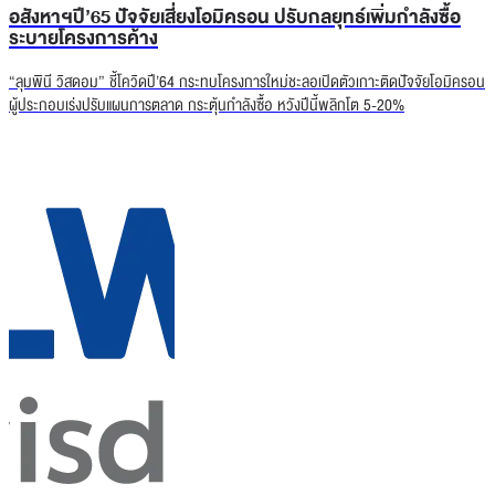
อสังหาฯปี’65 ปัจจัยเสี่ยงโอมิครอน ปรับกลยุทธ์เพิ่มกำลังซื้อ
ระบายโครงการค้าง
“ลุมพินี วิสดอม” ชี้โควิดปี’64 กระทบโครงการใหม่ชะลอเปิดตัวเกาะติดปัจจัยโอมิครอน
ผู้ประกอบเร่งปรับแผนการตลาด กระตุ้นกำลังซื้อ หวังปีนี้พลิกโต 5-20%