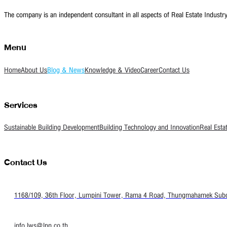
The company is an independent consultant in all aspects of Real Estate Indust
Menu
Home
About Us
Blog & News
Knowledge & Video
Career
Contact Us
Services
Sustainable Building Development
Building Technology and Innovation
Real Esta
Contact Us
1168/109, 36th Floor, Lumpini Tower, Rama 4 Road, Thungmahamek Subdis
info.lws@lpn.co.th