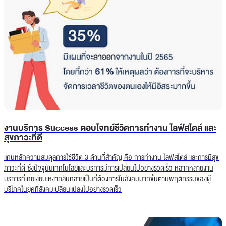
งานบริการ Success ตอบโจทย์ชีวิตการทำงาน ไลฟ์สไตล์ และ
สุขภาวะที่ดี
แกนหลักความสมดุลการใช้ชีวิต 3 ด้านที่สำคัญ คือ การทำงาน ไลฟ์สไตล์ และการมีสุข
ภาวะที่ดี ซึ่งปัจจุบันเทคโนโลยีและบริการมีการเปลี่ยนไปอย่างรวดเร็ว หลากหลายงาน
บริการที่เคยเงียบเหงากลับกลายเป็นที่ต้องการในสังคมมากขึ้นตามพฤติกรรมของผู้
บริโภคในยุคที่สังคมเปลี่ยนแปลงไปอย่างรวดเร็ว