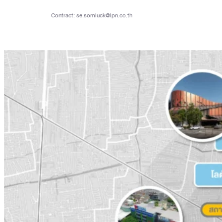
Contract:
se.somluck@lpn.co.th