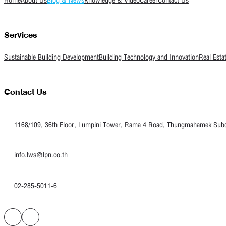
Home
About Us
Blog & News
Knowledge & Video
Career
Contact Us
Services
Sustainable Building Development
Building Technology and Innovation
Real Esta
Contact Us
1168/109, 36th Floor, Lumpini Tower, Rama 4 Road, Thungmahamek Subdis
info.lws@lpn.co.th
02-285-5011-6