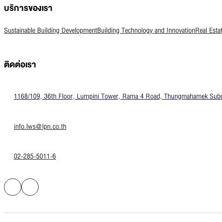
บริการของเรา
Sustainable Building Development
Building Technology and Innovation
Real Esta
ติดต่อเรา
1168/109, 36th Floor, Lumpini Tower, Rama 4 Road, Thungmahamek Subdis
info.lws@lpn.co.th
02-285-5011-6