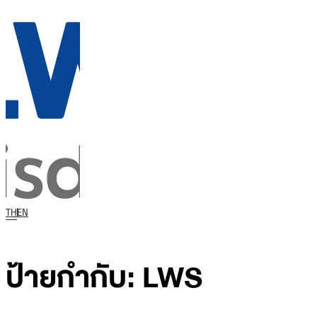
TH
EN
ป้ายกำกับ:
LWS