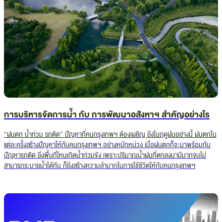
การบริหารจัดการน้ำ กับ การพัฒนาอสังหาฯ สำคัญอย่างไร
“ฝนตก น้ำท่วม รถติด” ปัญหาที่คนกรุงเทพฯ ต้องเผชิญ ยิ่งในฤดูฝนอย่างนี้ ฝนตกใน
แต่ละครั้งสร้างปัญหาให้กับคนกรุงเทพฯ อย่างหนักหน่วง เมื่อฝนตกก็จะมาพร้อมกับ
ปัญหารถติด ยิ่งพื้นที่ไหนเกิดน้ำท่วมขัง เพราะปริมาณน้ำฝนที่ตกลงมามีมากจนไม่
สามารถระบายน้ำได้ทัน ก็ยิ่งสร้างความลำบากในการใช้ชีวิตให้กับคนกรุงเทพฯ