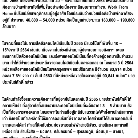
ในปี 2565 โดยจะเพิ่มขึ้นประมาณ 40 – 50% เมื่อเทียบกับปี 2564 เพื่อตอบรับความ
ต้องการบ้านพักอาศัยที่เพิ่มขึ้นอย่างต่อเนื่องจากลักษณะการทำงาน Work From
Home ที่ปรับเปลี่ยนพฤติกรรมผู้อยู่อาศัย โดยประเมินว่าหน่วยเปิดตัวบ้านพักอาศัยจะ
อยู่ที่ ประมาณ 46,800 – 54,000 หน่วย คิดเป็นมูลค่าประมาณ 183,000 – 190,800
ล้านบาท
ในขณะที่แนวโน้มการเปิดตัวคอนโดมิเนียมในปี
2565 มีแนวโน้มที่เพิ่มขึ้น 10 –
15%จากปี 2564 เช่นกัน เนื่องจากในช่วงที่ผ่านมาผู้ประกอบการอสังหาฯ ชะลอ
แผนการเปิดตัวคอนโดมิเนียม และเร่งขายคอนโดมิเนียมที่คงค้างอยู่ออกมาเป็นจำนวน
มาก ทำให้มีจำนวนหน่วยเหลือขายคอนโดมิเนียมในตลาดลดลง ณ ไตรมาส 3 ปี 2564
หน่วยเหลือขายคอนโดมิเนียมในเขตกรุงเทพฯ และปริมณฑล มีจำนวน 83,914 หน่วย
ลดลง 7.6% จาก ณ สิ้นปี 2563 ที่มีหน่วยเหลือขายในตลาดอยู่ที่ 90,841 หน่วย” นาย
ประพันธ์ศักดิ์ กล่าว
ในด้านกำลังซื้อและความต้องการที่อยู่อาศัยในตลาดในปี 2565 นายประพันธ์ศักดิ์ ให้
ความเห็นว่า ที่อยู่อาศัยทั้งแนวราบและคอนโดมิเนียมที่ระดับราคา 3 – 5 ล้านบาท ยัง
เป็นที่ต้องการของตลาด โดยเฉพาะในทำเลที่อยู่ใกล้กับแนวรถไฟฟ้าทั้งสายใหม่และสาย
เก่า ยังคงเป็นทำเลหลักที่ได้รับการตอบรับที่ดีจากตลาด โดยทำเลที่ได้รับการตอบรับที่
จากตลาดได้แก่ ทำเลที่ติดกับส่วนต่อขยายรถไฟฟ้าสายสีเขียว, สายสีแดง และสายสี
เหลือง เช่น ย่านรังสิต – นวนคร, ศรีนครินทร์ – สุวรรณภูมิ, อ่อนนุช – บางนา,