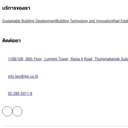
บริการของเรา
Sustainable Building Development
Building Technology and Innovation
Real Esta
ติดต่อเรา
1168/109, 36th Floor, Lumpini Tower, Rama 4 Road, Thungmahamek Subdis
info.lws@lpn.co.th
02-285-5011-6