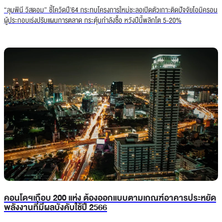
“ลุมพินี วิสดอม” ชี้โควิดปี’64 กระทบโครงการใหม่ชะลอเปิดตัวเกาะติดปัจจัยโอมิครอน
ผู้ประกอบเร่งปรับแผนการตลาด กระตุ้นกำลังซื้อ หวังปีนี้พลิกโต 5-20%
คอนโดฯเกือบ 200 แห่ง ต้องออกแบบตามเกณฑ์อาคารประหยัด
พลังงานที่มีผลบังคับใช้ปี 2566