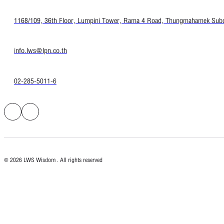
1168/109, 36th Floor, Lumpini Tower, Rama 4 Road, Thungmahamek Subdis
info.lws@lpn.co.th
02-285-5011-6
© 2026 LWS Wisdom . All rights reserved