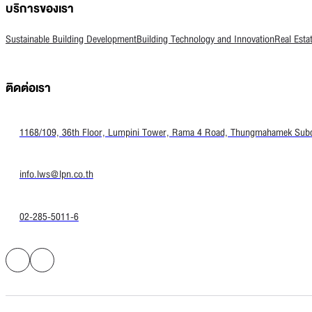
บริการของเรา
Sustainable Building Development
Building Technology and Innovation
Real Esta
ติดต่อเรา
1168/109, 36th Floor, Lumpini Tower, Rama 4 Road, Thungmahamek Subdis
info.lws@lpn.co.th
02-285-5011-6