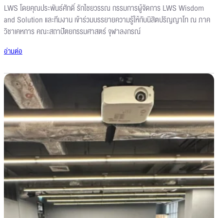
LWS โดยคุณประพันธ์ศักดิ์ รักไชยวรรณ กรรมการผู้จัดการ LWS Wisdom
and Solution และทีมงาน เข้าร่วมบรรยายความรู้ให้กับนิสิตปริญญาโท ณ ภาค
วิชาเคหการ คณะสถาปัตยกรรมศาสตร์ จุฬาลงกรณ์
อ่านต่อ