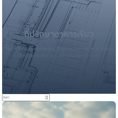
ที่ปรึกษาอาคารเขียว
This is just placeholder text. Don’t be alarmed, we’ll replace
this placeholder text with your real content.