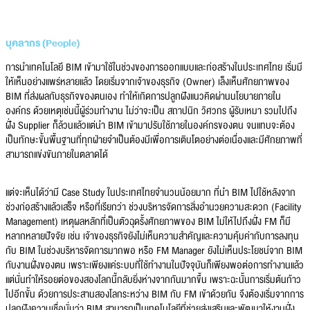
บุคลากร (People)
การนำเทคโนโลยี BIM เข้ามาใช้ในช่วงของการออกแบบและก่อสร้างในประเทศไทย เริ่มมี
ให้เห็นอย่างแพร่หลายแล้ว โดยเริ่มจากเจ้าของธุรกิจ (Owner) เล็งเห็นศักยภาพของ
BIM ที่ส่งผลกับธุรกิจของตนเอง ทำให้เกิดการปลูกฝังแนวคิดผ่านนโยบายภายใน
องค์กร ด้วยเหตุเช่นนี้ผู้ร่วมทำงาน ไม่ว่าจะเป็น สถาปนิก วิศวกร ผู้รับเหมา รวมไปถึง
ฝั่ง Supplier ก็ล้วนแล้วแต่นำ BIM เข้ามาปรับใช้ภายในองค์กรของตน จนแทบจะต้อง
เป็นทักษะขั้นพื้นฐานที่ทุกฝ่ายจำเป็นต้องมีเพื่อการเติบโตอย่างต่อเนื่องและมีศักยภาพที่
สามารถแข่งขันภายในตลาดได้
แต่จะเห็นได้ว่ามี Case Study ในประเทศไทยจำนวนน้อยมาก ที่นำ BIM ไปใช้หลังจาก
ช่วงก่อสร้างแล้วเสร็จ หรือที่เรียกว่า ช่วงบริหารจัดการสิ่งอำนวยความสะดวก (Facility
Management) เหตุผลหลักที่เป็นตัวฉุดรั้งศักยภาพของ BIM ไม่ให้ไปถึงฝั่ง FM ก็มี
หลากหลายปัจจัย เช่น เจ้าของธุรกิจยังไม่เห็นความสำคัญและความคุ้มค่ากับการลงทุน
กับ BIM ในช่วงบริหารจัดการมากพอ หรือ FM Manager ยังไม่เห็นประโยชน์จาก BIM
กับงานฝั่งของตน เพราะเพียงแค่ระบบที่ใช้ทำงานในปัจจุบันก็เพียงพอต่อการทำงานแล้ว
แต่นั่นทำให้รอยต่อของสองโลกนี้กลับยิ่งห่างจากกันมากขึ้น เพราะฉะนั้นการเริ่มต้นก้าว
ไปอีกขั้น ด้วยการประสานสองโลกระหว่าง BIM กับ FM เข้าด้วยกัน จึงต้องเริ่มจากการ
ปลูกฝังความเชื่อมั่นว่า BIM สามารถเป็นเทคโนโลยีที่ช่วยส่งเสริมและพัฒนาให้งานฝั่ง