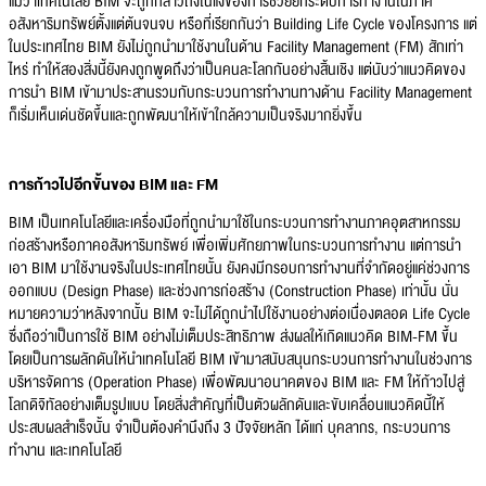
แม้ว่าเทคโนโลยี BIM จะถูกกล่าวถึงในแง่ของการช่วยยกระดับการทำงานในภาค
อสังหาริมทรัพย์ตั้งแต่ต้นจนจบ หรือที่เรียกกันว่า Building Life Cycle ของโครงการ แต่
ในประเทศไทย BIM ยังไม่ถูกนำมาใช้งานในด้าน Facility Management (FM) สักเท่า
ไหร่ ทำให้สองสิ่งนี้ยังคงถูกพูดถึงว่าเป็นคนละโลกกันอย่างสิ้นเชิง แต่นับว่าแนวคิดของ
การนำ BIM เข้ามาประสานรวมกับกระบวนการทำงานทางด้าน Facility Management
ก็เริ่มเห็นเด่นชัดขึ้นและถูกพัฒนาให้เข้าใกล้ความเป็นจริงมากยิ่งขึ้น
การก้าวไปอีกขั้นของ BIM และ FM
BIM เป็นเทคโนโลยีและเครื่องมือที่ถูกนำมาใช้ในกระบวนการทำงานภาคอุตสาหกรรม
ก่อสร้างหรือภาคอสังหาริมทรัพย์ เพื่อเพิ่มศักยภาพในกระบวนการทำงาน แต่การนำ
เอา BIM มาใช้งานจริงในประเทศไทยนั้น ยังคงมีกรอบการทำงานที่จำกัดอยู่แค่ช่วงการ
ออกแบบ (Design Phase) และช่วงการก่อสร้าง (Construction Phase) เท่านั้น นั่น
หมายความว่าหลังจากนั้น BIM จะไม่ได้ถูกนำไปใช้งานอย่างต่อเนื่องตลอด Life Cycle
ซึ่งถือว่าเป็นการใช้ BIM อย่างไม่เต็มประสิทธิภาพ ส่งผลให้เกิดแนวคิด BIM-FM ขึ้น
โดยเป็นการผลักดันให้นำเทคโนโลยี BIM เข้ามาสนับสนุนกระบวนการทำงานในช่วงการ
บริหารจัดการ (Operation Phase) เพื่อพัฒนาอนาคตของ BIM และ FM ให้ก้าวไปสู่
โลกดิจิทัลอย่างเต็มรูปแบบ โดยสิ่งสำคัญที่เป็นตัวผลักดันและขับเคลื่อนแนวคิดนี้ให้
ประสบผลสำเร็จนั้น จำเป็นต้องคำนึงถึง 3 ปัจจัยหลัก ได้แก่ บุคลากร, กระบวนการ
ทำงาน และเทคโนโลยี