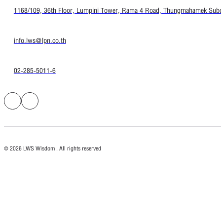
1168/109, 36th Floor, Lumpini Tower, Rama 4 Road, Thungmahamek Subdis
info.lws@lpn.co.th
02-285-5011-6
© 2026 LWS Wisdom . All rights reserved