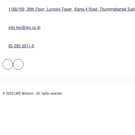
1168/109, 36th Floor, Lumpini Tower, Rama 4 Road, Thungmahamek Subdis
info.lws@lpn.co.th
02-285-5011-6
© 2026 LWS Wisdom . All rights reserved