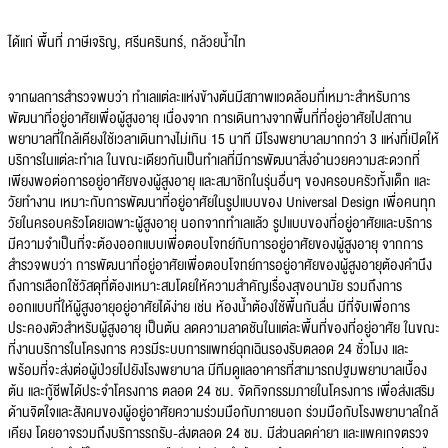
ได้แก่ พื้นที่ ภาษีเจริญ, ศรีนครินทร์, กล้วยน้ำไท
จากผลการสำรวจพบว่า ทำเลแต่ละแห่งข้างต้นมีสภาพแวดล้อมที่เหมาะสำหรับการ
พัฒนาที่อยู่อาศัยเพื่อผู้สูงอายุ เนื่องจาก การเดินทางจากพื้นที่ที่อยู่อาศัยไปสถาน
พยาบาลที่ใกล้เคียงใช้เวลาเดินทางไม่เกิน 15 นาที มีโรงพยาบาลมากกว่า 3 แห่งที่เปิดให้
บริการในแต่ละทำเล ในขณะเดียวกันเป็นทำเลที่มีการพัฒนาสิ่งอำนวยความสะดวกที่
เพียงพอต่อการอยู่อาศัยของผู้สูงอายุ และสมาชิกในรุ่นอื่นๆ ของครอบครัวทั้งเด็ก และ
วัยทำงาน เหมาะกับการพัฒนาที่อยู่อาศัยในรูปแบบของ Universal Design เพื่อคนทุก
วัยในครอบครัวโดยเฉพาะผู้สูงอายุ นอกจากทำเลแล้ว รูปแบบของที่อยู่อาศัยและบริการ
มีความจำเป็นที่จะต้องออกแบบเพื่อตอบโจทย์กับการอยู่อาศัยของผู้สูงอายุ จากการ
สำรวจพบว่า การพัฒนาที่อยู่อาศัยเพื่อตอบโจทย์การอยู่อาศัยของผู้สูงอายุต้องคำนึง
ถึงการเลือกใช้วัสดุที่ต้องเหมาะสมโดยให้ความสำคัญเรื่องสุขอนามัย รวมถึงการ
ออกแบบที่ให้ผู้สูงอายุอยู่อาศัยได้ง่าย เช่น ห้องน้ำต้องใช้พื้นกันลื่น มีที่จับเพื่อการ
ประคองตัวสำหรับผู้สูงอายุ เป็นต้น ลดความลาดชันในแต่ละพื้นที่ของที่อยู่อาศัย ในขณะ
ที่งานบริการในโครงการ ควรมีระบบการแพทย์ฉุกเฉินรองรับตลอด 24 ชั่วโมง และ
พร้อมที่จะส่งต่อผู้ป่วยไปยังโรงพยาบาล มีทีมดูแลอาคารที่สามารถปฐมพยาบาลเบื้อง
ต้น และกู้ชีพได้ประจำโครงการ ตลอด 24 ชม. จัดกิจกรรมภายในโครงการ เพื่อส่งเสริม
ด้านจิตใจและสังคมของผู้อยู่อาศัยความร่วมมือกับภายนอก ร่วมมือกับโรงพยาบาลใกล้
เคียง โดยอาจรวมถึงบริการรถรับ-ส่งตลอด 24 ชม. มีส่วนลดค่ายา และแพคเกจตรวจ