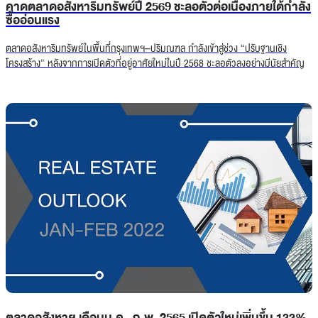
คาดตลาดอสังหาริมทรัพย์ปี 2569 ชะลอตัวต่อเนื่องภายใต้กำลัง
ซื้ออ่อนแรง
ตลาดอสังหาริมทรัพย์ในพื้นที่กรุงเทพฯ–ปริมณฑล กำลังเข้าสู่ช่วง “ปรับฐานเชิง
โครงสร้าง” หลังจากการเปิดตัวที่อยู่อาศัยใหม่ในปี 2568 ชะลอตัวลงอย่างมีนัยสำคัญ
ตลาดอสังหาฯ เดือนม.ค.-ก.พ. 2565 เปิดตัวใหม่เพิ่มขึ้น 133%