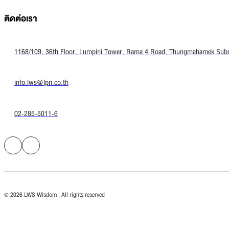
ติดต่อเรา
1168/109, 36th Floor, Lumpini Tower, Rama 4 Road, Thungmahamek Subdis
info.lws@lpn.co.th
02-285-5011-6
© 2026 LWS Wisdom . All rights reserved