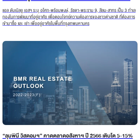
แอล ดับเบิลยู เอสฯ ระบุ อโศก-พร้อมพงษ์, รัชดา-พระราม 9, สีลม-สาทร เป็น 3 ทำเล
ทองในการพัฒนาที่อยู่อาศัย เพื่อตอบโจทย์ความต้องการของชาวต่างชาติ ที่ต้องการ
เข้ามาซื้อ และ เช่า เพื่ออยู่อาศัยในพื้นที่กรุงเทพมหานคร
“ลุมพินี วิสดอมฯ” คาดตลาดอสังหาฯ ปี 2566 เติบโต 5-15%