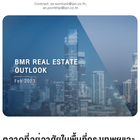
Contract:
se.somluck@lpn.co.th
,
an.pornthip@lpn.co.th