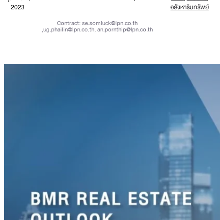
2023
อสังหาริมทรัพย์
Contract:
se.somluck@lpn.co.th
,
ug.phailin@lpn.co.th
,
an.pornthip@lpn.co.th