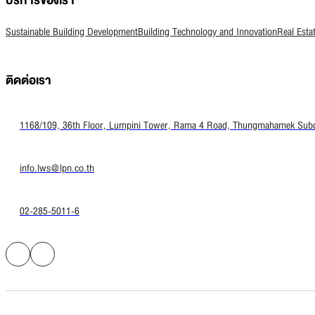
บริการของเรา
Sustainable Building Development
Building Technology and Innovation
Real Esta
ติดต่อเรา
1168/109, 36th Floor, Lumpini Tower, Rama 4 Road, Thungmahamek Subdis
info.lws@lpn.co.th
02-285-5011-6